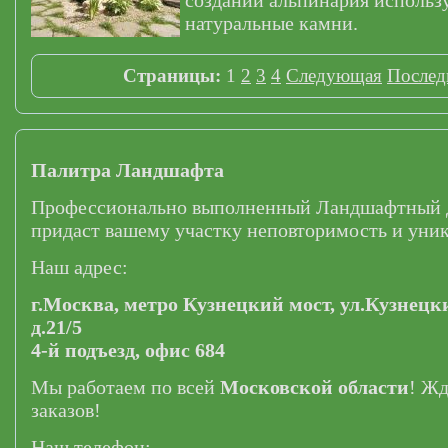
создании альпинария использ
натуральные камни.
Страницы:
1
2
3
4
Следующая
Послед
Палитра Ландшафта
Профессионально выполненный Ландшафтный 
придаст вашему участку неповторимость и уник
Наш адрес:
г.Москва,
метро Кузнецкий мост,
ул.Кузнецк
д.21/5
4-й подъезд, офис 684
Мы работаем по всей
Московской области
! Ж
заказов!
Наш телефон: