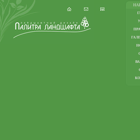
НА
Г
ПР
ГАЛЕ
Н
В
К