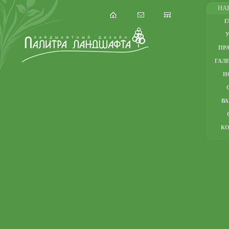
НА
Г
ПР
ГАЛЕ
Н
В
К