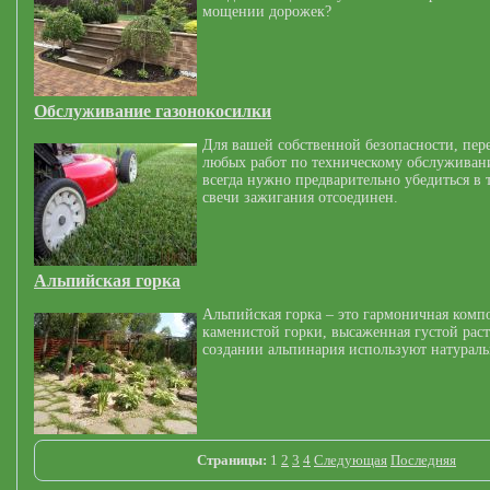
мощении дорожек?
Обслуживание газонокосилки
Для вашей собственной безопасности, пер
любых работ по техническому обслуживан
всегда нужно предварительно убедиться в 
свечи зажигания отсоединен.
Альпийская горка
Альпийская горка – это гармоничная комп
каменистой горки, высаженная густой рас
создании альпинария используют натурал
Страницы:
1
2
3
4
Следующая
Последняя