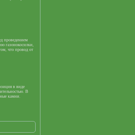
ед проведением
ию газонокосилки,
том, что провод от
озиция в виде
тительностью. В
ьные камни.