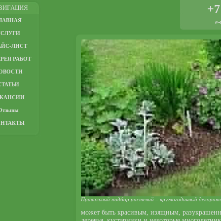
+7
ВИГАЦИЯ
ЛАВНАЯ
e-
УСЛУГИ
АЙС-ЛИСТ
РЕЯ РАБОТ
ОВОСТИ
СТАТЬИ
АКАНСИИ
Отзывы
ОНТАКТЫ
Правильный подбор растений – круглогодичный декорат
может быть красивым, изящным, разукрашенн
деревья, кустарники и некоторые многолетни