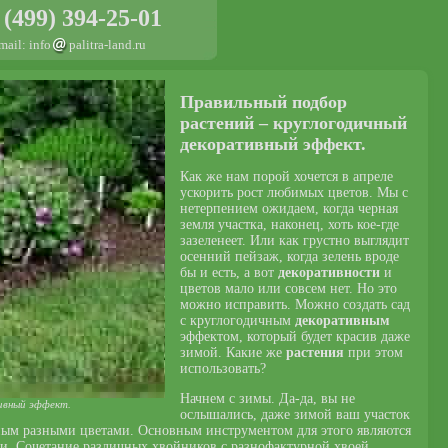
 (499) 394-25-01
mail: info
palitra-land.ru
Правильный подбор
растений – круглогодичный
декоративный эффект.
Как же нам порой хочется в апреле
ускорить рост любимых цветов. Мы с
нетерпением ожидаем, когда черная
земля участка, наконец, хоть кое-где
зазеленеет. Или как грустно выглядит
осенний пейзаж, когда зелень вроде
бы и есть, а вот
декоративности
и
цветов мало или совсем нет. Но это
можно исправить. Можно создать сад
с круглогодичным
декоративным
эффектом, который будет красив даже
зимой. Какие же
растения
при этом
использовать?
Начнем с зимы. Да-да, вы не
ивный эффект.
ослышались, даже зимой ваш участок
ым разными цветами. Основным инструментом для этого являются
ки. Сочетание различных хвойников с разнофактурной хвоей,