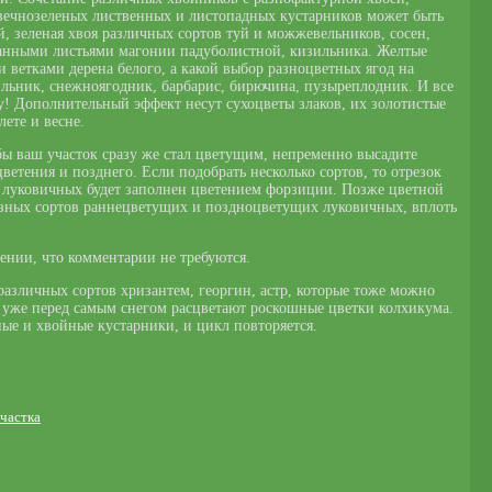
е вечнозеленых лиственных и листопадных кустарников может быть
й, зеленая хвоя различных сортов туй и можжевельников, сосен,
ванными листьями магонии падуболистной, кизильника. Желтые
и ветками дерена белого, а какой выбор разноцветных ягод на
ильник, снежноягодник, барбарис, бирючина, пузыреплодник. И все
гу! Дополнительный эффект несут сухоцветы злаков, их золотистые
ете и весне.
тобы ваш участок сразу же стал цветущим, непременно высадите
ветения и позднего. Если подобрать несколько сортов, то отрезок
ия луковичных будет заполнен цветением форзиции. Позже цветной
азных сортов раннецветущих и поздноцветущих луковичных, вплоть
тении, что комментарии не требуются.
азличных сортов хризантем, георгин, астр, которые тоже можно
И уже перед самым снегом расцветают роскошные цветки колхикума.
ые и хвойные кустарники, и цикл повторяется.
частка