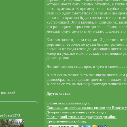
которая может быть разных оттенков, а такж
очень красивым. К примеру, хвоя голубых еле
отлично будет смотреться с зелеными лакиро
ветки ивы красиво будут сочетаться с красным
кустарниках! Это и калина, и шиповник, киз
это разноцветие ярко смотрится на белом сне
метелки будут целую зиму нежно шелестеть о л
Которая, кстати, не за горами. И для того, ч
форзицию, ее золотые кусты бывают раннего ц
времени от схода снега до массового цветен
ковер на участке можно создать с помощью р
до конца мая.
Летний период столь ярок и буен в своем цве
А вот осень может быть насыщена цветением р
разнообразить по срокам цветения и видам. 
А после опять на помощь приходят вечнозелен
 растений –
Другие статьи:
Сухой ручей в вашем саду.
Современная система полива цветов для Вашего у
Декоративные растения у себя в саду.
 работы1273
Голландский стиль в ландшафтном дизайне.
Средиземноморский сад.
Поделиться…