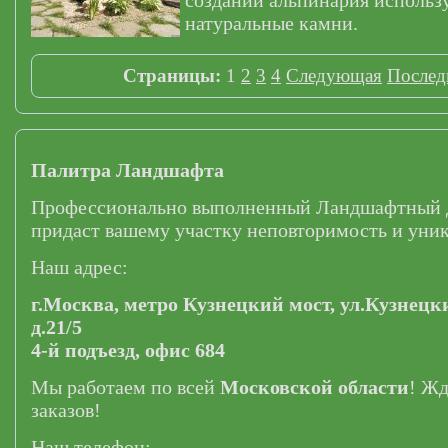
создании альпинария использ
натуральные камни.
Страницы:
1
2
3
4
Следующая
Послед
Палитра Ландшафта
Профессионально выполненный Ландшафтный 
придаст вашему участку неповторимость и уник
Наш адрес:
г.Москва,
метро Кузнецкий мост,
ул.Кузнецк
д.21/5
4-й подъезд, офис 684
Мы работаем по всей
Московской области
! Ж
заказов!
Наш телефон: