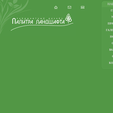
НА
Г
ПР
ГАЛЕ
Н
В
К