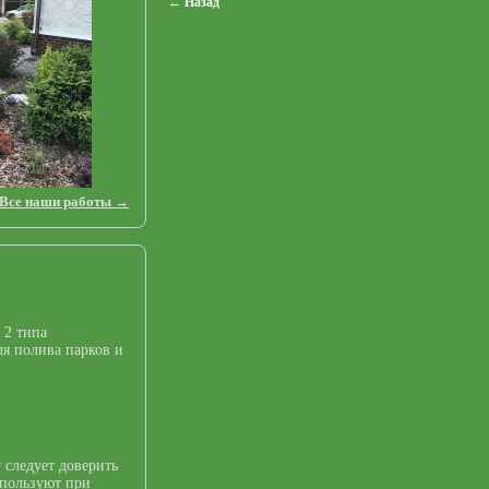
← Назад
Все наши работы →
 2 типа
я полива парков и
 следует доверить
спользуют при