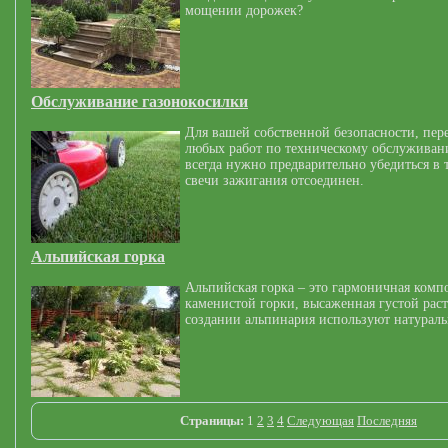
мощении дорожек?
Обслуживание газонокосилки
Для вашей собственной безопасности, пер
любых работ по техническому обслуживан
всегда нужно предварительно убедиться в 
свечи зажигания отсоединен.
Альпийская горка
Альпийская горка – это гармоничная комп
каменистой горки, высаженная густой рас
создании альпинария используют натурал
Страницы:
1
2
3
4
Следующая
Последняя