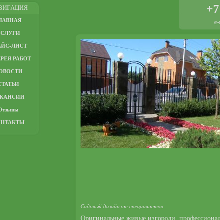
+7
ВИГАЦИЯ
ЛАВНАЯ
e-
УСЛУГИ
АЙС-ЛИСТ
РЕЯ РАБОТ
ОВОСТИ
СТАТЬИ
АКАНСИИ
Отзывы
ОНТАКТЫ
Садовый дизайн от специалистов
Оригинальные живые изгороди, профессионал