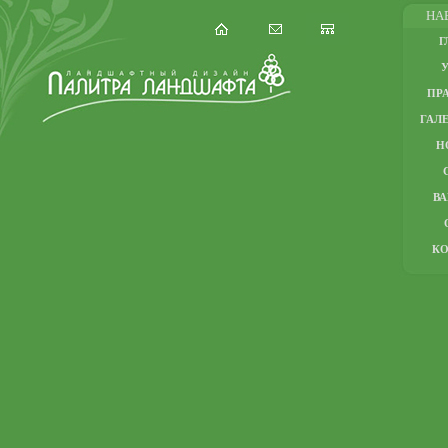
НА
Г
ПР
ГАЛЕ
Н
В
К