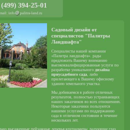
 (499) 394-25-01
mail: info
palitra-land.ru
Садовый дизайн от
специалистов "Палитры
Ландшафта"
Специалисты нашей компании
«Палитра ландшафта». рады
предложить Вашему вниманию
высококвалифицированные услуги по
разработке уникального
дизайна
приусадебного сада
, либо
прилегающего к Вашему офисному
зданию земельного участка.
Мы добиваемся в работе отличных
результатов, полностью устраивающих
наших заказчиков во всех отношениях.
Некоторые заказчики пользуются
нашими услугами по поддержанию
сада в отличном состоянии в течение
нескольких лет.
ьно высаженные пейзажные деревья крупномеры, радующие глаз