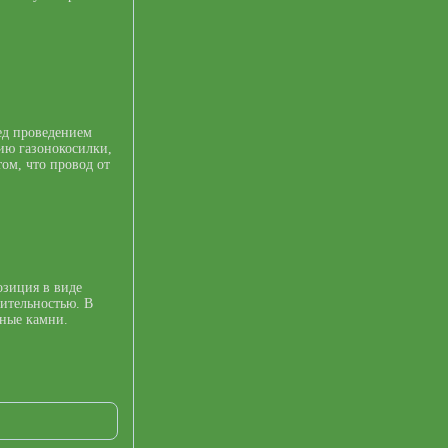
ед проведением
ию газонокосилки,
том, что провод от
озиция в виде
тительностью. В
ьные камни.