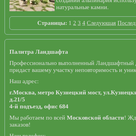
создании альпинария использ
натуральные камни.
Страницы:
1
2
3
4
Следующая
Послед
Палитра Ландшафта
Профессионально выполненный Ландшафтный 
придаст вашему участку неповторимость и уник
Наш адрес:
г.Москва,
метро Кузнецкий мост,
ул.Кузнецк
д.21/5
4-й подъезд, офис 684
Мы работаем по всей
Московской области
! Ж
заказов!
Наш телефон: