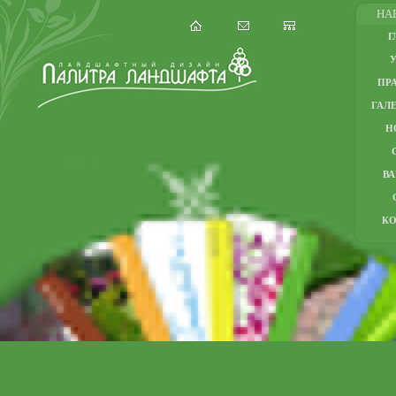
НА
Г
ПР
ГАЛЕ
Н
В
К