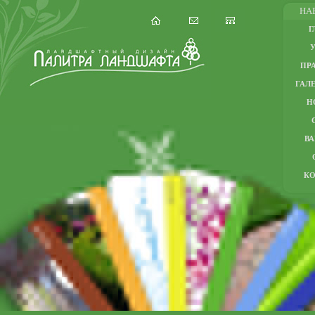
НА
Г
ПР
ГАЛЕ
Н
В
К