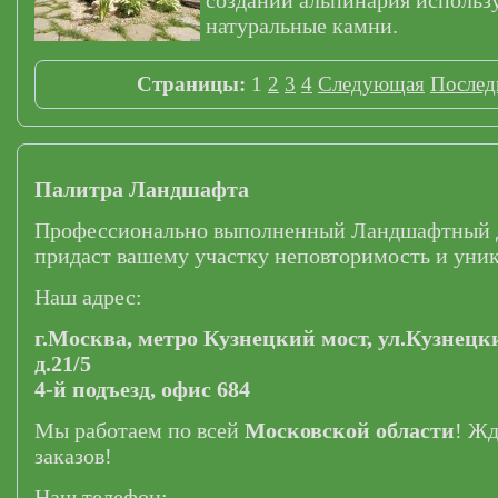
создании альпинария использ
натуральные камни.
Страницы:
1
2
3
4
Следующая
Послед
Палитра Ландшафта
Профессионально выполненный Ландшафтный 
придаст вашему участку неповторимость и уник
Наш адрес:
г.Москва,
метро Кузнецкий мост,
ул.Кузнецк
д.21/5
4-й подъезд, офис 684
Мы работаем по всей
Московской области
! Ж
заказов!
Наш телефон: