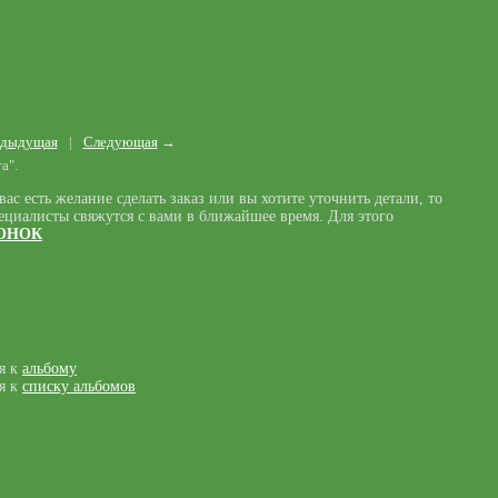
дыдущая
|
Следующая
→
а".
ас есть желание сделать заказ или вы хотите уточнить детали, то
ециалисты свяжутся с вами в ближайшее время. Для этого
ВОНОК
я к
альбому
я к
списку альбомов