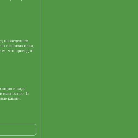
ед проведением
ию газонокосилки,
том, что провод от
озиция в виде
тительностью. В
ьные камни.