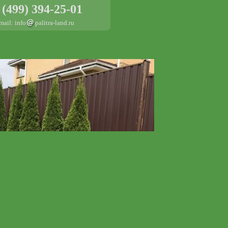
 (499) 394-25-01
mail: info
palitra-land.ru