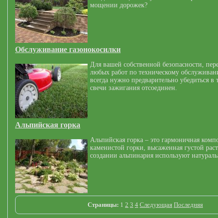
мощении дорожек?
Обслуживание газонокосилки
Для вашей собственной безопасности, пер
любых работ по техническому обслуживан
всегда нужно предварительно убедиться в 
свечи зажигания отсоединен.
Альпийская горка
Альпийская горка – это гармоничная комп
каменистой горки, высаженная густой рас
создании альпинария используют натурал
Страницы:
1
2
3
4
Следующая
Последняя