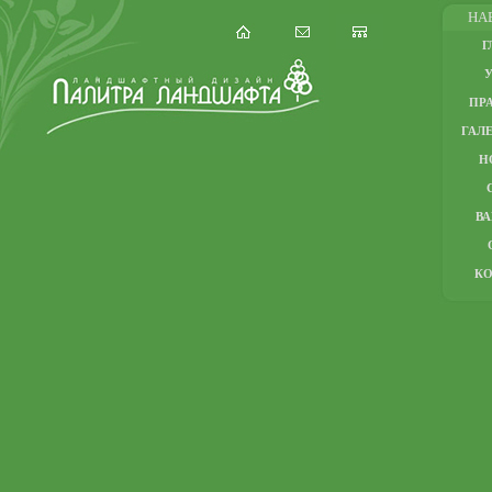
НА
Г
ПР
ГАЛЕ
Н
В
К