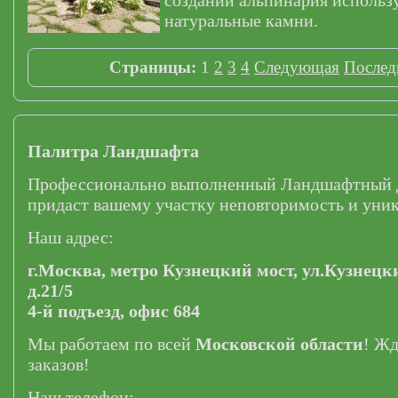
создании альпинария использ
натуральные камни.
Страницы:
1
2
3
4
Следующая
Послед
Палитра Ландшафта
Профессионально выполненный Ландшафтный 
придаст вашему участку неповторимость и уник
Наш адрес:
г.Москва,
метро Кузнецкий мост,
ул.Кузнецк
д.21/5
4-й подъезд, офис 684
Мы работаем по всей
Московской области
! Ж
заказов!
Наш телефон: