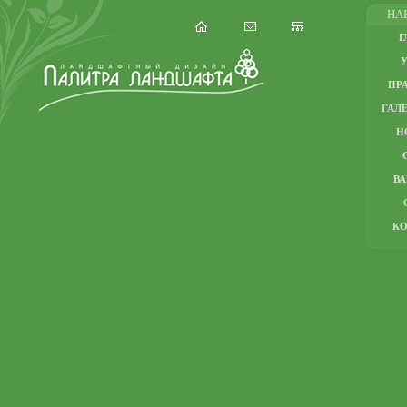
НА
Г
ПР
ГАЛЕ
Н
В
К