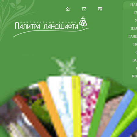
НА
Г
ПР
ГАЛЕ
Н
В
К