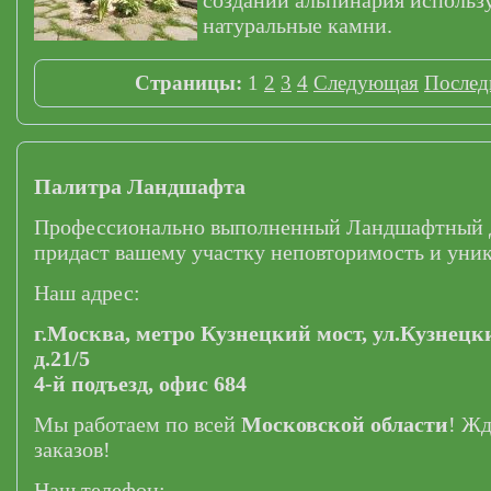
создании альпинария использ
натуральные камни.
Страницы:
1
2
3
4
Следующая
Послед
Палитра Ландшафта
Профессионально выполненный Ландшафтный 
придаст вашему участку неповторимость и уник
Наш адрес:
г.Москва,
метро Кузнецкий мост,
ул.Кузнецк
д.21/5
4-й подъезд, офис 684
Мы работаем по всей
Московской области
! Ж
заказов!
Наш телефон: