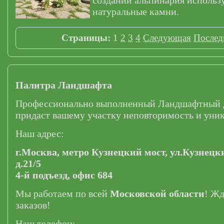
создании альпинария использ
натуральные камни.
Страницы:
1
2
3
4
Следующая
Послед
Палитра Ландшафта
Профессионально выполненный Ландшафтный 
придаст вашему участку неповторимость и уник
Наш адрес:
г.Москва,
метро Кузнецкий мост,
ул.Кузнецк
д.21/5
4-й подъезд, офис 684
Мы работаем по всей
Московской области
! Ж
заказов!
Наш телефон: