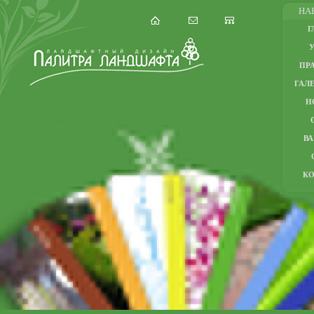
НА
Г
ПР
ГАЛЕ
Н
В
К