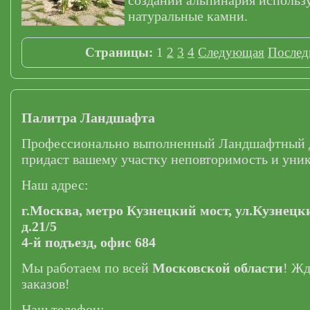
создании альпинария использ
натуральные камни.
Страницы:
1
2
3
4
Следующая
Послед
Палитра Ландшафта
Профессионально выполненный Ландшафтный 
придаст вашему участку неповторимость и уник
Наш адрес:
г.Москва,
метро Кузнецкий мост,
ул.Кузнецк
д.21/5
4-й подъезд, офис 684
Мы работаем по всей
Московской области
! Ж
заказов!
Наш телефон: