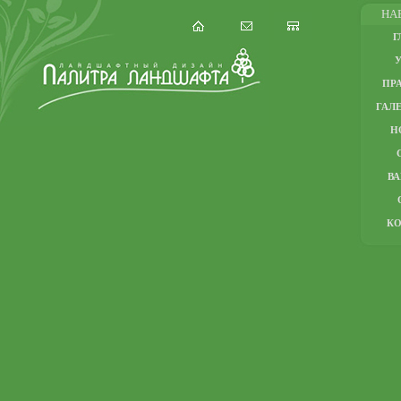
НА
Г
ПР
ГАЛЕ
Н
В
К