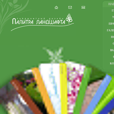
НА
Г
ПР
ГАЛЕ
Н
В
К