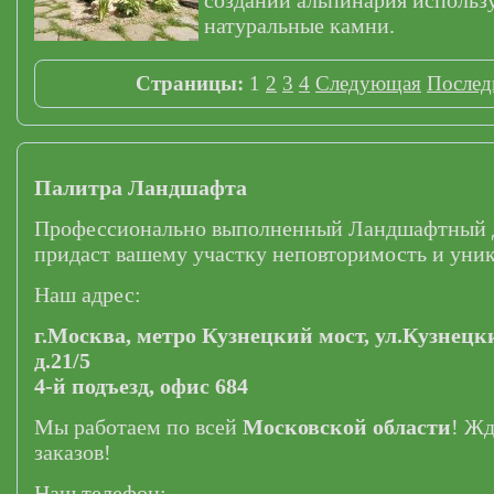
создании альпинария использ
натуральные камни.
Страницы:
1
2
3
4
Следующая
Послед
Палитра Ландшафта
Профессионально выполненный Ландшафтный 
придаст вашему участку неповторимость и уник
Наш адрес:
г.Москва,
метро Кузнецкий мост,
ул.Кузнецк
д.21/5
4-й подъезд, офис 684
Мы работаем по всей
Московской области
! Ж
заказов!
Наш телефон: