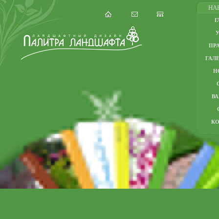
НА
Г
ПР
ГАЛЕ
Н
В
К