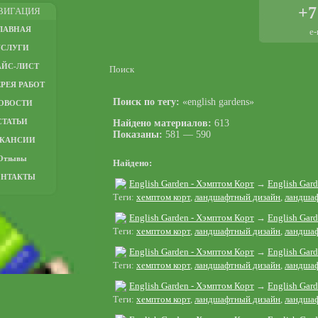
+7
ВИГАЦИЯ
ЛАВНАЯ
e-
УСЛУГИ
АЙС-ЛИСТ
Поиск
РЕЯ РАБОТ
Поиск по тегу:
«english gardens»
ОВОСТИ
СТАТЬИ
Найдено материалов:
613
Показаны:
581 — 590
АКАНСИИ
Отзывы
Найдено:
ОНТАКТЫ
English Garden - Хэмптом Корт
→
English Gar
Теги:
хемптом корт
,
ландшафтный дизайн
,
ландшаф
English Garden - Хэмптом Корт
→
English Gar
Теги:
хемптом корт
,
ландшафтный дизайн
,
ландшаф
English Garden - Хэмптом Корт
→
English Gar
Теги:
хемптом корт
,
ландшафтный дизайн
,
ландшаф
English Garden - Хэмптом Корт
→
English Gar
Теги:
хемптом корт
,
ландшафтный дизайн
,
ландшаф