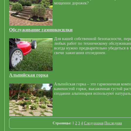
мощении дорожек?
Обслуживание газонокосилки
Для вашей собственной безопасности, пер
любых работ по техническому обслуживан
всегда нужно предварительно убедиться в 
свечи зажигания отсоединен.
Альпийская горка
Альпийская горка – это гармоничная комп
каменистой горки, высаженная густой рас
создании альпинария используют натурал
Страницы:
1
2
3
4
Следующая
Последняя