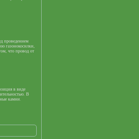
ед проведением
ию газонокосилки,
том, что провод от
озиция в виде
тительностью. В
ьные камни.