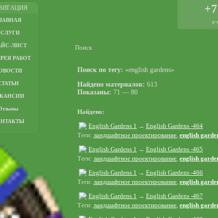
+7
ВИГАЦИЯ
ЛАВНАЯ
e-
УСЛУГИ
АЙС-ЛИСТ
Поиск
РЕЯ РАБОТ
Поиск по тегу:
«english gardens»
ОВОСТИ
СТАТЬИ
Найдено материалов:
613
Показаны:
71 — 80
АКАНСИИ
Отзывы
Найдено:
ОНТАКТЫ
English Gardens 1
→
English Gardens -464
Теги:
ландшафтное проектирование
,
english garde
English Gardens 1
→
English Gardens -465
Теги:
ландшафтное проектирование
,
english garde
English Gardens 1
→
English Gardens -466
Теги:
ландшафтное проектирование
,
english garde
English Gardens 1
→
English Gardens -467
Теги:
ландшафтное проектирование
,
english garde