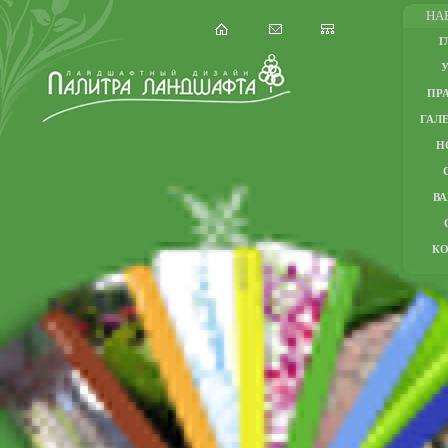
НА
Г
ПР
ГАЛЕ
Н
В
К