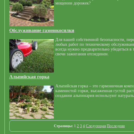
мощении дорожек?
Обслуживание газонокосилки
Для вашей собственной безопасности, пер
любых работ по техническому обслуживан
всегда нужно предварительно убедиться в 
свечи зажигания отсоединен.
Альпийская горка
Альпийская горка – это гармоничная комп
каменистой горки, высаженная густой рас
создании альпинария используют натурал
Страницы:
1
2
3
4
Следующая
Последняя