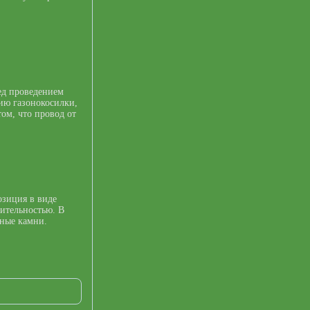
ед проведением
ию газонокосилки,
том, что провод от
озиция в виде
тительностью. В
ьные камни.