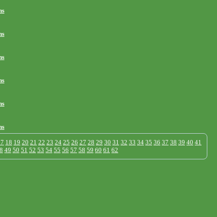
ns
ns
ns
ns
ns
ns
17
18
19
20
21
22
23
24
25
26
27
28
29
30
31
32
33
34
35
36
37
38
39
40
41
8
49
50
51
52
53
54
55
56
57
58
59
60
61
62