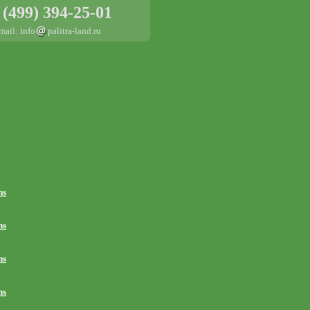
 (499) 394-25-01
mail: info
palitra-land.ru
ns
ns
ns
ns