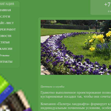
+7
ВИГАЦИЯ
ЛАВНАЯ
e-
УСЛУГИ
АЙС-ЛИСТ
РЕЯ РАБОТ
ОВОСТИ
СТАТЬИ
АКАНСИИ
Отзывы
ОНТАКТЫ
Цветники и клумбы
Грамотно выполненное проектирование позво
кустарниковые посадки так, чтобы они сочет
Компания «Палитра ландшафта» формирует кл
индивидуальным почвенным условиям, особен