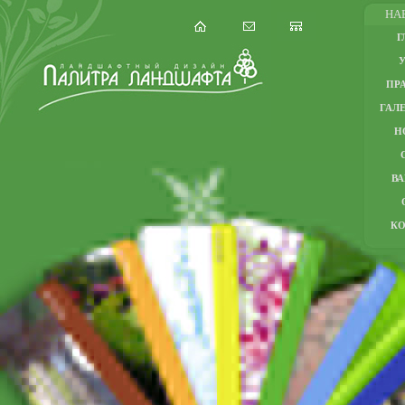
НА
Г
ПР
ГАЛЕ
Н
В
К