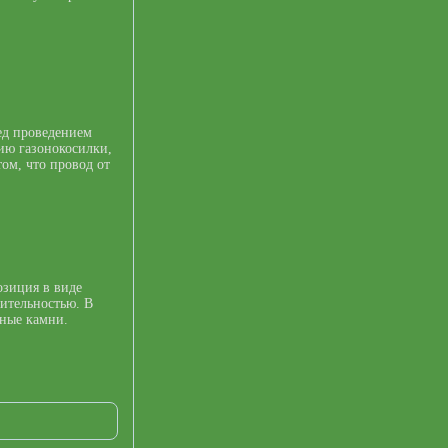
ед проведением
ию газонокосилки,
том, что провод от
озиция в виде
тительностью. В
ьные камни.