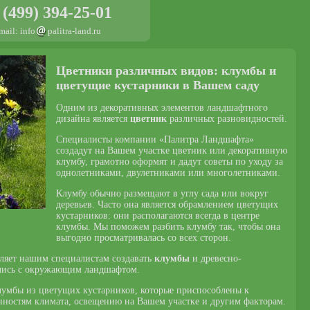
 (499) 394-25-01
mail: info
palitra-land.ru
Цветники различных видов: клумбы и
цветущие кустарники в Вашем саду
Одним из декоративных элементов ландшафтного
дизайна является
цветник
различных разновидностей.
Специалисты компании «Палитра Ландшафта»
создадут на Вашем участке цветник или декоративную
клумбу, грамотно оформят и дадут советы по уходу за
однолетниками, двулетниками или многолетниками.
Клумбу обычно размещают в углу сада или вокруг
деревьев. Часто она является обрамлением цветущих
кустарников: они располагаются всегда в центре
клумбы. Мы поможем разбить клумбу так, чтобы она
выгодно просматривалась со всех сторон.
ляет нашим специалистам создавать
клумбы
и древесно-
ались с окружающим ландшафтом.
умбы из цветущих кустарников, которые приспособлены к
ностям климата, освещению на Вашем участке и другим факторам.