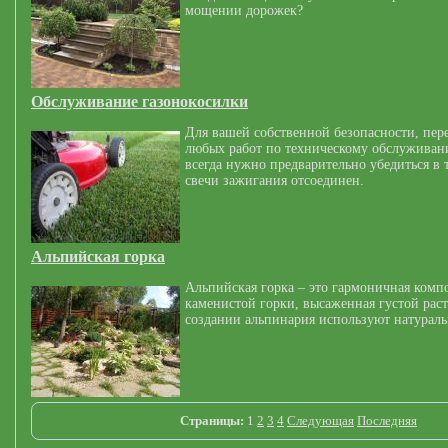
мощении дорожек?
Обслуживание газонокосилки
Для вашей собственной безопасности, пер
любых работ по техническому обслуживан
всегда нужно предварительно убедиться в 
свечи зажигания отсоединен.
Альпийская горка
Альпийская горка – это гармоничная комп
каменистой горки, высаженная густой рас
создании альпинария используют натурал
Страницы:
1
2
3
4
Следующая
Последняя