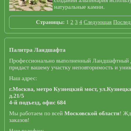
создании альпинария использ
натуральные камни.
Страницы:
1
2
3
4
Следующая
Послед
Палитра Ландшафта
Профессионально выполненный Ландшафтный 
придаст вашему участку неповторимость и уник
Наш адрес:
г.Москва,
метро Кузнецкий мост,
ул.Кузнецк
д.21/5
4-й подъезд, офис 684
Мы работаем по всей
Московской области
! Ж
заказов!
Наш телефон: