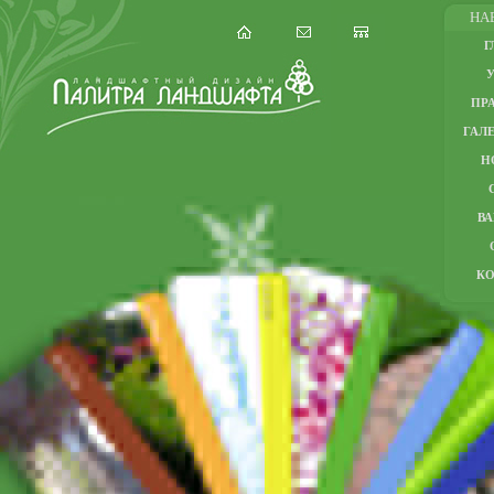
НА
Г
ПР
ГАЛЕ
Н
В
К