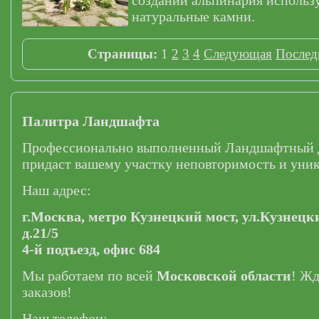
создании альпинария использ
натуральные камни.
Страницы:
1
2
3
4
Следующая
Послед
Палитра Ландшафта
Профессионально выполненный Ландшафтный 
придаст вашему участку неповторимость и уник
Наш адрес:
г.Москва,
метро Кузнецкий мост,
ул.Кузнецк
д.21/5
4-й подъезд, офис 684
Мы работаем по всей
Московской области
! Ж
заказов!
Наш телефон: