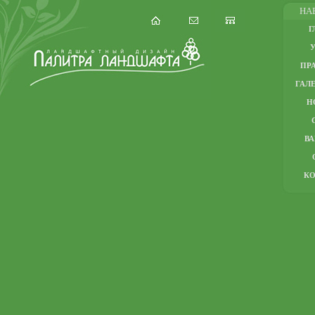
НА
Г
ПР
ГАЛЕ
Н
В
К