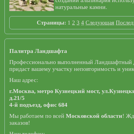
создании альпинария использ
натуральные камни.
Страницы:
1
2
3
4
Следующая
Послед
Палитра Ландшафта
Профессионально выполненный Ландшафтный 
придаст вашему участку неповторимость и уник
Наш адрес:
г.Москва,
метро Кузнецкий мост,
ул.Кузнецк
д.21/5
4-й подъезд, офис 684
Мы работаем по всей
Московской области
! Ж
заказов!
Наш телефон: