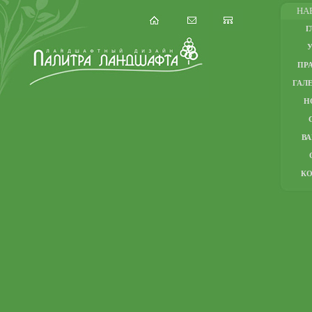
НА
Г
ПР
ГАЛЕ
Н
В
К