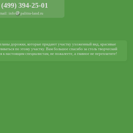
 (499) 394-25-01
mail: info
palitra-land.ru
деланы дорожки, которые придают участку ухоженный вид, красивые
уливаться по этому участку. Вам большое спасибо за столь творческий
я к настоящим специалистам, не пожалеете, а главное не переплатите!