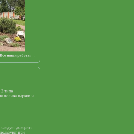
Все наши работы →
 2 типа
я полива парков и
 следует доверить
спользуют при