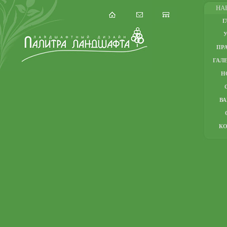
НА
Г
ПР
ГАЛЕ
Н
В
К