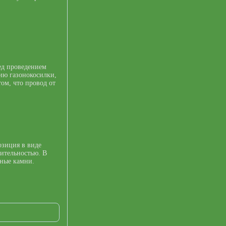
ед проведением
ию газонокосилки,
том, что провод от
озиция в виде
тительностью. В
ьные камни.