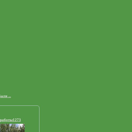
ыли ...
 работы1273