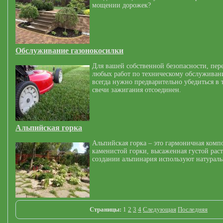
мощении дорожек?
Обслуживание газонокосилки
Для вашей собственной безопасности, пер
любых работ по техническому обслуживан
всегда нужно предварительно убедиться в 
свечи зажигания отсоединен.
Альпийская горка
Альпийская горка – это гармоничная комп
каменистой горки, высаженная густой рас
создании альпинария используют натурал
Страницы:
1
2
3
4
Следующая
Последняя