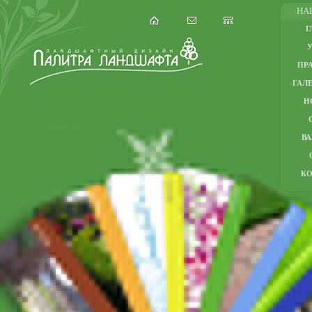
НА
Г
ПР
ГАЛЕ
Н
В
К