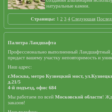
создании альпинария использ
натуральные камни.
Страницы:
1
2
3
4
Следующая
Послед
Палитра Ландшафта
Профессионально выполненный Ландшафтный 
придаст вашему участку неповторимость и уник
Наш адрес:
г.Москва,
метро Кузнецкий мост,
ул.Кузнецк
д.21/5
4-й подъезд, офис 684
Мы работаем по всей
Московской области
! Ж
заказов!
Наш телефон: