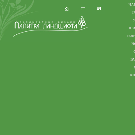
НА
Г
ПР
ГАЛЕ
Н
В
К