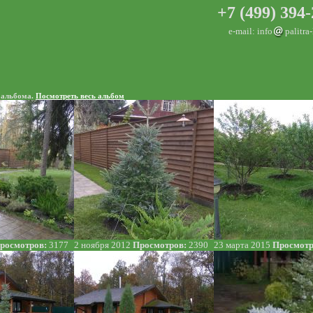
+7 (499) 394
e-mail: info
palitra
о альбома.
Посмотреть весь альбом
росмотров:
3177
2 ноября 2012
Просмотров:
2390
23 марта 2015
Просмотр