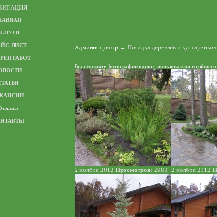
ВИГАЦИЯ
ЛАВНАЯ
УСЛУГИ
АЙС-ЛИСТ
Администратор
→ Посадка деревьев и кустарников
РЕЯ РАБОТ
Вы смотрите фотографии одного пользователя из общег
ОВОСТИ
СТАТЬИ
АКАНСИИ
Отзывы
ОНТАКТЫ
2 ноября 2012
Просмотров:
2983
2 ноября 2012
П