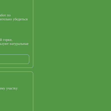
абот по
ительно убедиться
й горки,
льзуют натуральные
ему участку