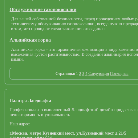
Обслуживание газонокосилки
Для вашей собственной безопасности, перед проведением любых р
техническому обслуживанию газонокосилки, всегда нужно предвар
в том, что провод от свечи зажигания отсоединен.
Альпийская горка
Альпийская горка – это гармоничная композиция в виде каменисто
высаженная густой растительностью. В создании альпинария испо
камни.
Страницы:
1
2
3
4
Следующая
Последняя
Палитра Ландшафта
Профессионально выполненный Ландшафтный дизайн придаст ваш
неповторимость и уникальность.
Наш адрес:
г.Москва,
метро Кузнецкий мост,
ул.Кузнецкий мост д.21/5