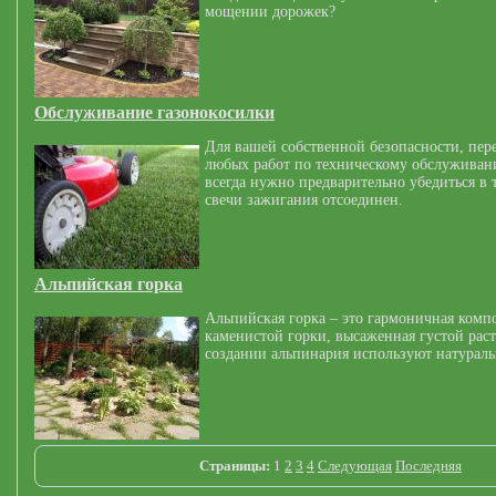
мощении дорожек?
Обслуживание газонокосилки
Для вашей собственной безопасности, пер
любых работ по техническому обслуживан
всегда нужно предварительно убедиться в 
свечи зажигания отсоединен.
Альпийская горка
Альпийская горка – это гармоничная комп
каменистой горки, высаженная густой рас
создании альпинария используют натурал
Страницы:
1
2
3
4
Следующая
Последняя