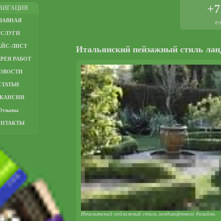
+7
ВИГАЦИЯ
ЛАВНАЯ
e-
УСЛУГИ
АЙС-ЛИСТ
Итальянский пейзажный стиль лан
РЕЯ РАБОТ
ОВОСТИ
СТАТЬИ
АКАНСИИ
Отзывы
ОНТАКТЫ
Итальянский пейзажный стиль ландшафтного дизайна.