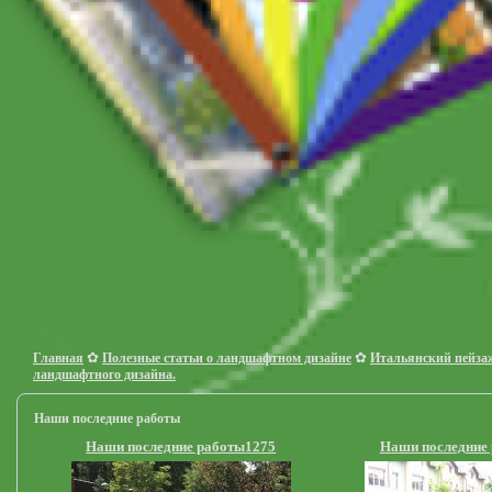
✿
✿
Главная
Полезные статьи о ландшафтном дизайне
Итальянский пейза
ландшафтного дизайна.
Наши последние работы
Наши последние работы1275
Наши последние 