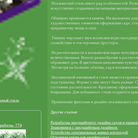
Итальянский стиль имеет ряд особенностей. Рель
искусственно созданным насыпными материалам
Обширно применяется камень. Им выложены доро
художественных элементов оформления сада: стату
придавая ему мощь и силу.
Тишину нарушает звук всплесков воды находящег
спокойствие в эти огромные просторы.
Из растительности в итальянском парке популярн
величественным. Вносят разнообразие в растител
обрамляют дом. В цветочном наполнении чувству
Несмотря на большие объёмы, сад в итальянском
Несомненной изюминкой в стиле является примен
подстрижены. Формы у них могут быть разные. С
состояние растительности. Красивому оформлени
боярышник. Для пейзажного стиля создаются арки
жный стиль
Применение фантазии в дизайне итальянского сти
Другие статьи:
Разработка ландшафтного дизайна садов и парков
работы -774
Знакомимся с ландшафтным дизайном.
Устройство оригинальных живых изгородей
Основные стили для дизайна сада.