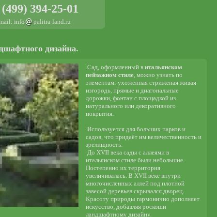
 (499) 394-25-01
mail: info
palitra-land.ru
дшафтного дизайна.
Сад, оформленный в
итальянском
пейзажном стиле
, можно узнать по
элементам: ухоженная стриженая живая
изгородь, прямые и диагональные
дорожки, фонтан с площадкой из
натурального или декоративного
покрытия.
Используется для больших парков и
садов, что придаёт им величественность и
зрелищность.
До XVII века сады с аллеями в
итальянском стиле были небольшие.
Постепенно их территория
увеличивалась. В XVII веке внутри
многочисленных аллей под плотной
завесой деревьев скрывался дворец.
Красоту природы гармонично дополняет
искусство, добавляя роскоши
ландшафтному дизайну.