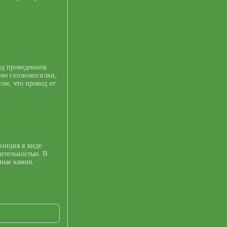
ед проведением
ию газонокосилки,
том, что провод от
озиция в виде
тительностью. В
ьные камни.