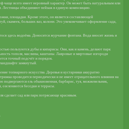
еф чаще всего имеет неровный характер. Он может быть натуральным или
и. Лестницы объединяют пейзаж в единую композицию.
жки, площадки. Кроме этого, он является составляющей
й, скамеек, больших ваз, колонн. Это увековечивает оформление сада,
ося здесь водоёма. Доносится журчание фонтана. Вода вносит жизнь и
остью пользуются дубы и кипарисы. Они, как и камень, делают парк
ьность тополя, маслины, каштаны. Лавровые и миртовые изгороди
ется точный подсчёт и порядок.
 ландшафте замкнутый.
ение топиарного искусства. Деревья и кустарники аккуратно
трижка проводится периодически и не имеет отрицательного влияния на
ю подвергаются ель обыкновенная, барбарис, туя, можжевельник,
, озеленяются беседки и террасы.
ля сделает сад или парк потрясающе красивым.
.