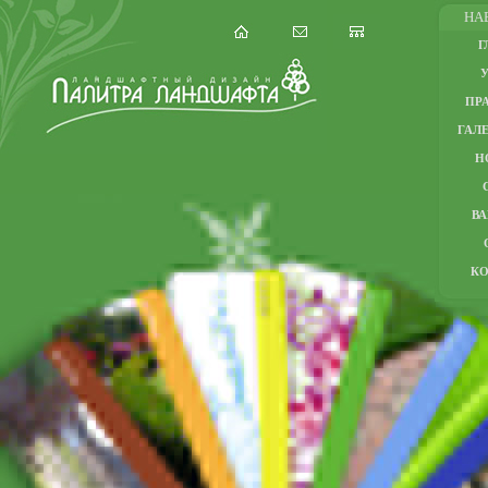
НА
Г
ПР
ГАЛЕ
Н
В
К