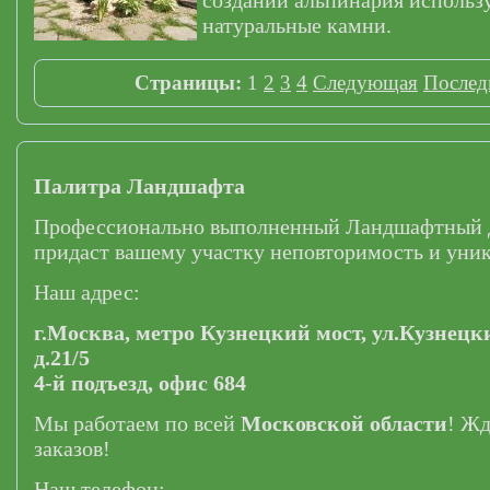
создании альпинария использ
натуральные камни.
Страницы:
1
2
3
4
Следующая
Послед
Палитра Ландшафта
Профессионально выполненный Ландшафтный 
придаст вашему участку неповторимость и уник
Наш адрес:
г.Москва,
метро Кузнецкий мост,
ул.Кузнецк
д.21/5
4-й подъезд, офис 684
Мы работаем по всей
Московской области
! Ж
заказов!
Наш телефон: