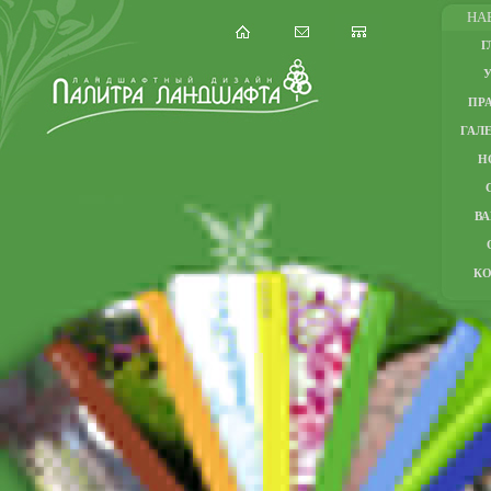
НА
Г
ПР
ГАЛЕ
Н
В
К