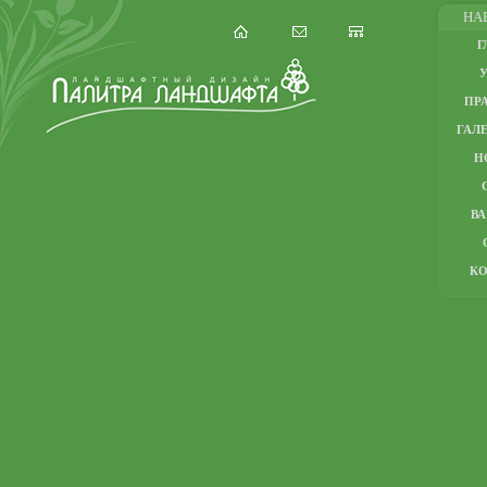
НА
Г
ПР
ГАЛЕ
Н
В
К