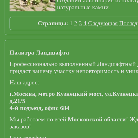
создании альпинария использ
натуральные камни.
Страницы:
1
2
3
4
Следующая
Послед
Палитра Ландшафта
Профессионально выполненный Ландшафтный 
придаст вашему участку неповторимость и уник
Наш адрес:
г.Москва,
метро Кузнецкий мост,
ул.Кузнецк
д.21/5
4-й подъезд, офис 684
Мы работаем по всей
Московской области
! Ж
заказов!
Наш телефон: