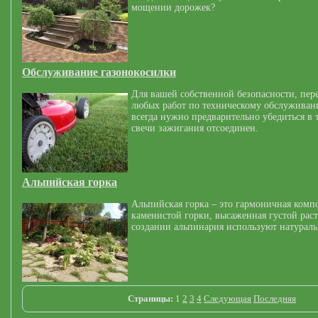
мощении дорожек?
Обслуживание газонокосилки
Для вашей собственной безопасности, пер
любых работ по техническому обслуживан
всегда нужно предварительно убедиться в 
свечи зажигания отсоединен.
Альпийская горка
Альпийская горка – это гармоничная комп
каменистой горки, высаженная густой рас
создании альпинария используют натурал
Страницы:
1
2
3
4
Следующая
Последняя