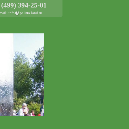
 (499) 394-25-01
mail: info
palitra-land.ru