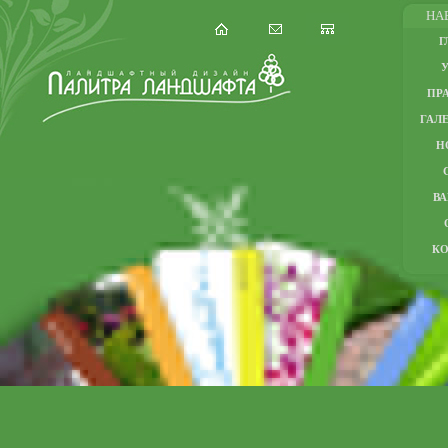
НА
Г
ПР
ГАЛЕ
Н
В
К