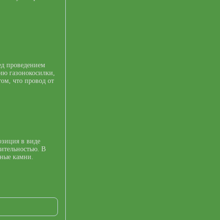
ед проведением
ию газонокосилки,
том, что провод от
озиция в виде
тительностью. В
ьные камни.