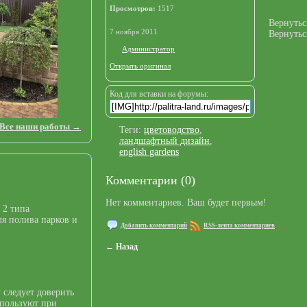
Просмотров:
1517
Вернутьс
7 ноября 2011
Вернутьс
Администратор
Открыть оригинал
Код для вставки на форумы:
Все наши работы →
Теги:
цветоводство
,
ландшафтный дизайн
,
english gardens
Комментарии (0)
Нет комментариев. Ваш будет первым!
 2 типа
я полива парков и
Добавить комментарий
RSS-лента комментариев
← Назад
 следует доверить
спользуют при