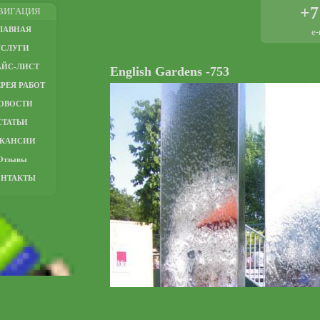
+7
ВИГАЦИЯ
ЛАВНАЯ
e-
УСЛУГИ
АЙС-ЛИСТ
English Gardens -753
РЕЯ РАБОТ
ОВОСТИ
СТАТЬИ
АКАНСИИ
Отзывы
ОНТАКТЫ