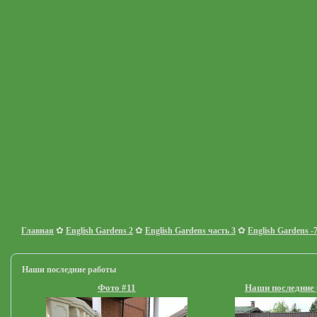
✿
✿
✿
Главная
English Gardens 2
English Gardens часть 3
English Gardens -
Наши последние работы
Фото #11
Наши последние