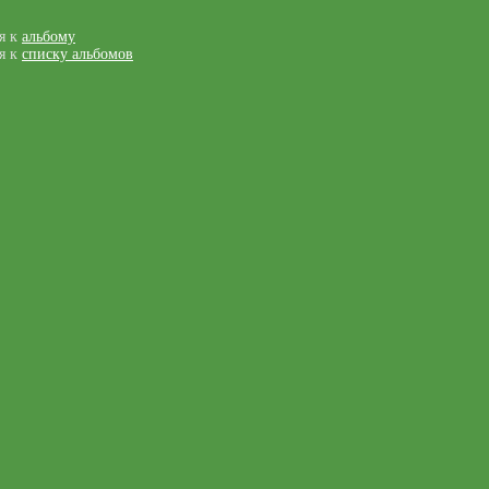
я к
альбому
я к
списку альбомов