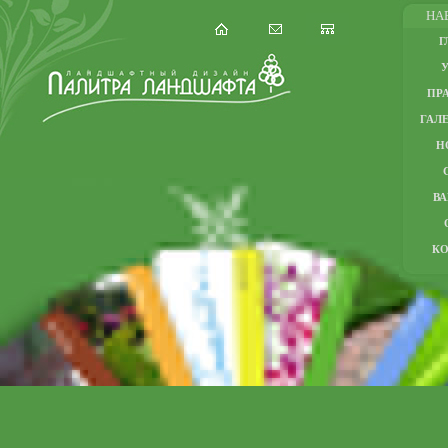
НА
Г
ПР
ГАЛЕ
Н
В
К