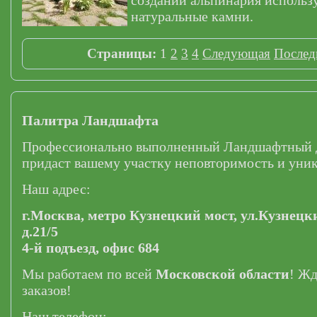
создании альпинария использ
натуральные камни.
Страницы:
1
2
3
4
Следующая
Послед
Палитра Ландшафта
Профессионально выполненный Ландшафтный 
придаст вашему участку неповторимость и уник
Наш адрес:
г.Москва,
метро Кузнецкий мост,
ул.Кузнецк
д.21/5
4-й подъезд, офис 684
Мы работаем по всей
Московской области
! Ж
заказов!
Наш телефон: