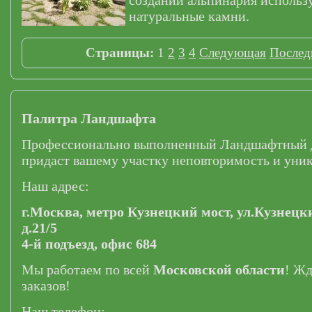
создании альпинария использ
натуральные камни.
Страницы:
1
2
3
4
Следующая
Послед
Палитра Ландшафта
Профессионально выполненный Ландшафтный 
придаст вашему участку неповторимость и уник
Наш адрес:
г.Москва,
метро Кузнецкий мост,
ул.Кузнецк
д.21/5
4-й подъезд, офис 684
Мы работаем по всей
Московской области
! Ж
заказов!
Наш телефон: