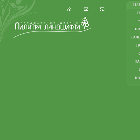
НА
Г
ПР
ГАЛЕ
Н
В
К