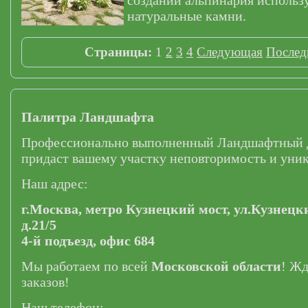
создании альпинария использ
натуральные камни.
Страницы:
1
2
3
4
Следующая
Послед
Палитра Ландшафта
Профессионально выполненный Ландшафтный 
придаст вашему участку неповторимость и уник
Наш адрес:
г.Москва,
метро Кузнецкий мост,
ул.Кузнецк
д.21/5
4-й подъезд, офис 684
Мы работаем по всей
Московской области
! Ж
заказов!
Наш телефон: