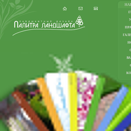
НА
Г
ПР
ГАЛЕ
Н
В
К