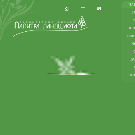
НА
Г
ПР
ГАЛЕ
Н
В
К