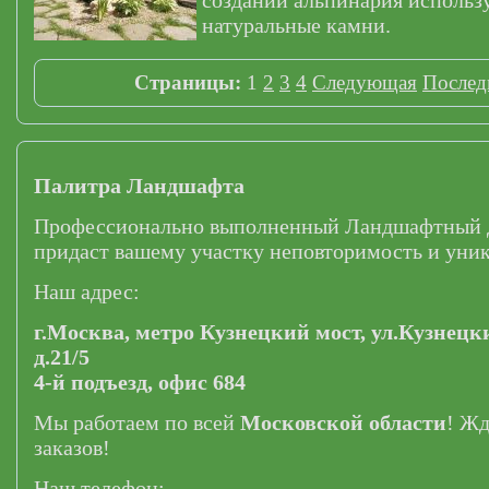
создании альпинария использ
натуральные камни.
Страницы:
1
2
3
4
Следующая
Послед
Палитра Ландшафта
Профессионально выполненный Ландшафтный 
придаст вашему участку неповторимость и уник
Наш адрес:
г.Москва,
метро Кузнецкий мост,
ул.Кузнецк
д.21/5
4-й подъезд, офис 684
Мы работаем по всей
Московской области
! Ж
заказов!
Наш телефон: