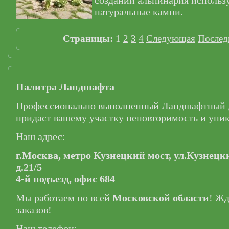
создании альпинария использ
натуральные камни.
Страницы:
1
2
3
4
Следующая
Послед
Палитра Ландшафта
Профессионально выполненный Ландшафтный 
придаст вашему участку неповторимость и уник
Наш адрес:
г.Москва,
метро Кузнецкий мост,
ул.Кузнецк
д.21/5
4-й подъезд, офис 684
Мы работаем по всей
Московской области
! Ж
заказов!
Наш телефон: