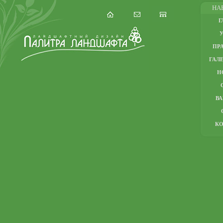
НА
Г
ПР
ГАЛЕ
Н
В
К