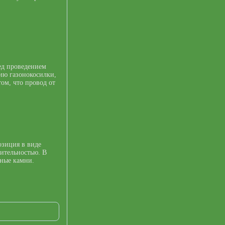
ед проведением
ию газонокосилки,
том, что провод от
озиция в виде
тительностью. В
ьные камни.