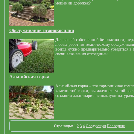
мощении дорожек?
Обслуживание газонокосилки
Для вашей собственной безопасности, пер
любых работ по техническому обслуживан
всегда нужно предварительно убедиться в 
свечи зажигания отсоединен.
Альпийская горка
Альпийская горка – это гармоничная комп
каменистой горки, высаженная густой рас
создании альпинария используют натурал
Страницы:
1
2
3
4
Следующая
Последняя