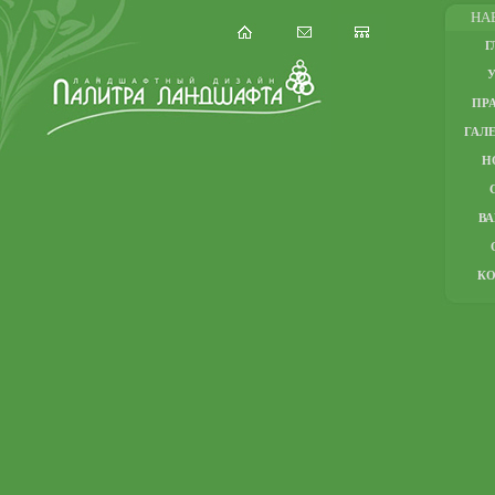
НА
Г
ПР
ГАЛЕ
Н
В
К