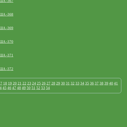
ША -367
ША -368
ША -369
ША -370
ША -371
ША -372
17
18
19
20
21
22
23
24
25
26
27
28
29
30
31
32
33
34
35
36
37
38
39
40
41
4
45
46
47
48
49
50
51
52
53
54