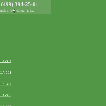
 (499) 394-25-01
mail: info
palitra-land.ru
ША -363
ША -364
ША -365
ША -366