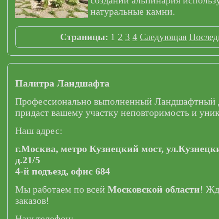
создании альпинария использ
натуральные камни.
Страницы:
1
2
3
4
Следующая
Послед
Палитра Ландшафта
Профессионально выполненный Ландшафтный 
придаст вашему участку неповторимость и уник
Наш адрес:
г.Москва,
метро Кузнецкий мост,
ул.Кузнецк
д.21/5
4-й подъезд, офис 684
Мы работаем по всей
Московской области
! Ж
заказов!
Наш телефон: