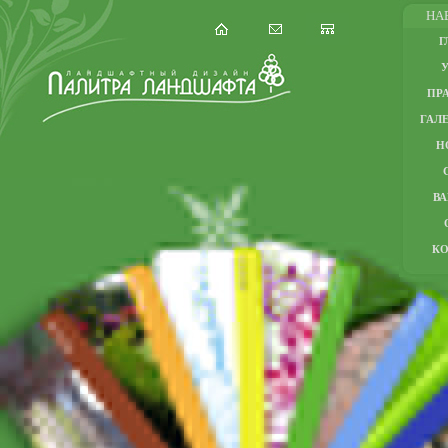
НА
Г
ПР
ГАЛЕ
Н
В
К